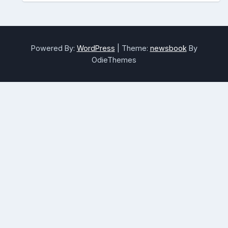
Powered By:
WordPress
|
Theme:
newsbook
By
OdieThemes