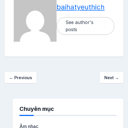
baihatyeuthich
See author's
posts
←
Previous
Next
→
Chuyên mục
Âm nhạc