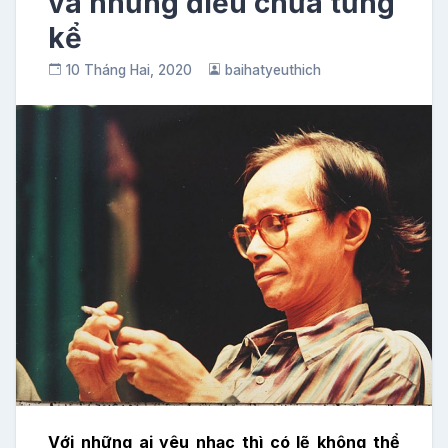
và những điều chưa từng
kể
10 Tháng Hai, 2020
baihatyeuthich
Với những ai yêu nhạc thì có lẽ không thể