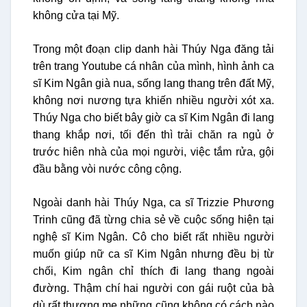
không cửa tại Mỹ.
Trong một đoạn clip danh hài Thúy Nga đăng tải
trên trang Youtube cá nhân của mình, hình ảnh ca
sĩ Kim Ngân già nua, sống lang thang trên đất Mỹ,
không nơi nương tựa khiến nhiều người xót xa.
Thúy Nga cho biết bây giờ ca sĩ Kim Ngân đi lang
thang khắp nơi, tối đến thì trải chăn ra ngủ ở
trước hiên nhà của mọi người, việc tắm rửa, gội
đầu bằng vòi nước công cộng.
Ngoài danh hài Thúy Nga, ca sĩ Trizzie Phương
Trinh cũng đã từng chia sẻ về cuộc sống hiện tại
nghệ sĩ Kim Ngân. Cô cho biết rất nhiều người
muốn giúp nữ ca sĩ Kim Ngân nhưng đều bị từ
chối, Kim ngân chỉ thích đi lang thang ngoài
đường. Thậm chí hai người con gái ruột của bà
dù rất thương mẹ những cũng không có cách nào