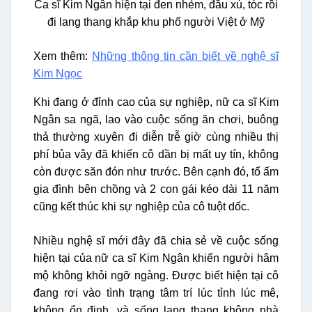
Ca sĩ Kim Ngân hiện tại đen nhẻm, đầu xù, tóc rồi
đi lang thang khắp khu phố người Việt ở Mỹ
Xem thêm:
Những thông tin cần biết về nghệ sĩ
Kim Ngọc
Khi đang ở đỉnh cao của sự nghiệp, nữ ca sĩ Kim
Ngân sa ngã, lao vào cuộc sống ăn chơi, buông
thả thường xuyên đi diễn trễ giờ cùng nhiều thị
phí bủa vây đã khiến cô dần bị mất uy tín, không
còn được săn đón như trước. Bên cạnh đó, tổ ấm
gia đình bên chồng và 2 con gái kéo dài 11 năm
cũng kết thúc khi sự nghiệp của cô tuột dốc.
Nhiều nghệ sĩ mới đây đã chia sẻ về cuộc sống
hiện tại của nữ ca sĩ Kim Ngân khiến người hâm
mộ không khỏi ngỡ ngàng. Được biết hiện tại cô
đang rơi vào tình trạng tâm trí lúc tỉnh lúc mê,
không ổn định, và sống lang thang không nhà