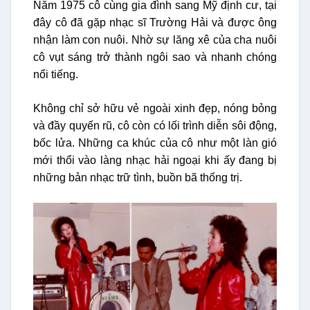
Năm 1975 cô cùng gia đình sang Mỹ định cư, tại
đây cô đã gặp nhạc sĩ Trường Hải và được ông
nhận làm con nuôi. Nhờ sự lăng xê của cha nuôi
cô vụt sáng trở thành ngôi sao và nhanh chóng
nổi tiếng.
Không chỉ sở hữu vẻ ngoài xinh đẹp, nóng bỏng
và đầy quyến rũ, cô còn có lối trình diễn sôi động,
bốc lửa. Những ca khúc của cô như một làn gió
mới thổi vào làng nhạc hải ngoại khi ấy đang bị
những bản nhạc trữ tình, buồn bã thống trị.