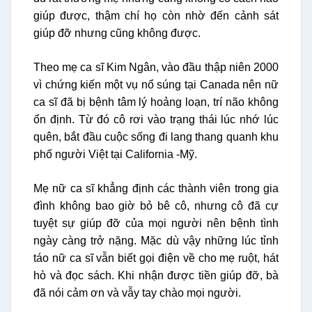
giúp được, thậm chí họ còn nhờ đến cảnh sát
giúp đỡ nhưng cũng không được.
Theo mẹ ca sĩ Kim Ngân, vào đầu thập niên 2000
vì chứng kiến một vụ nổ súng tại Canada nên nữ
ca sĩ đã bị bệnh tâm lý hoảng loạn, trí não không
ổn định. Từ đó cô rơi vào trạng thái lúc nhớ lúc
quên, bắt đầu cuộc sống đi lang thang quanh khu
phố người Việt tại California -Mỹ.
Mẹ nữ ca sĩ khẳng định các thành viên trong gia
đình không bao giờ bỏ bê cô, nhưng cô đã cự
tuyệt sự giúp đỡ của mọi người nên bệnh tình
ngày càng trở nặng. Mặc dù vậy những lúc tỉnh
táo nữ ca sĩ vẫn biết gọi điện về cho mẹ ruột, hát
hò và đọc sách. Khi nhận được tiền giúp đỡ, bà
đã nói cảm ơn và vẫy tay chào mọi người.